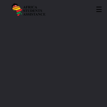
☰
ASA
»
Universities
»
Ecole Supérieure Polytechnique
Internationale Privée de Sfax | ASA