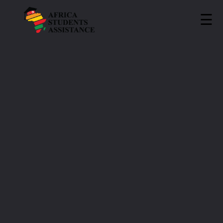
☰
ASA
»
Universities
»
EPI Sousse
EPI Sousse