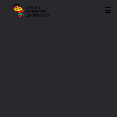
☰
ASA
»
Universities
»
ESPRIT
ESPRIT