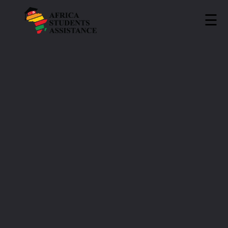
☰
ASA
»
Universities
»
IT BUSINESS SCHOOL
IT BUSINESS SCHOOL