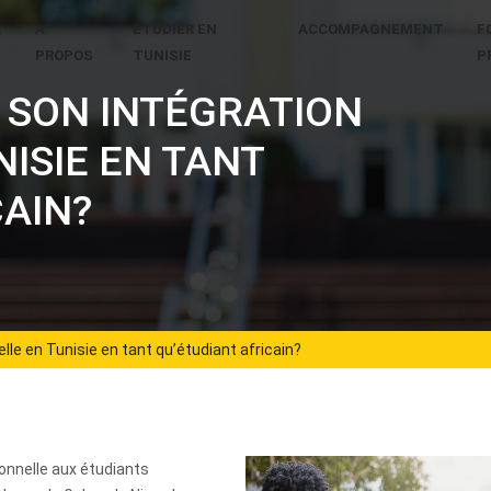
L
A
ÉTUDIER EN
ACCOMPAGNEMENT
F
PROPOS
TUNISIE
P
 SON INTÉGRATION
ISIE EN TANT
CAIN?
le en Tunisie en tant qu’étudiant africain?
ionnelle aux étudiants