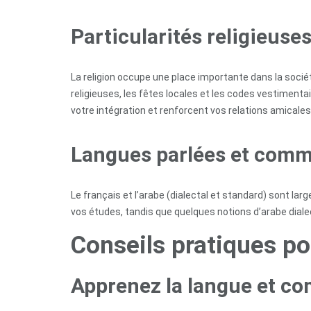
Accueil
Particularités religieuse
A
propos
La religion occupe une place importante dans la société
religieuses, les fêtes locales et les codes vestimentai
Étudier
votre intégration et renforcent vos relations amicales
en
Tunisie
Langues parlées et comm
Accompagnement
Le français et l’arabe (dialectal et standard) sont lar
vos études, tandis que quelques notions d’arabe diale
Formations
Conseils pratiques pou
Professionnelles
Apprenez la langue et c
Contactez-
nous