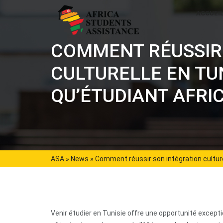
ACCUEI
COMMENT RÉUSSIR
CULTURELLE EN TUN
QU’ÉTUDIANT AFRI
ASA
»
News
»
Comment réussir son intégration culturel
Venir étudier en Tunisie offre une opportunité except