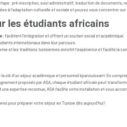
e : pré-inscription, suivi administratif, traduction de documents, r
iées à l’adaptation culturelle et sociale et pouvez vous concentrer sur
r les étudiants africains
e :
facilitent l’intégration et offrent un soutien social et académique.
iants internationaux dans leur parcours.
nomie et les traditions tunisiennes enrichit l’expérience et facilite la
e la clé d’un séjour académique et personnel épanouissant. En comprena
ompagnement proposés par ASA, chaque étudiant africain peut transform
t une expertise reconnue, ASA facilite votre installation et vous acc
is pour préparer votre séjour en Tunisie dès aujourd’hui !