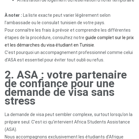
Attestation de logement ou réservation d’hôtel temporaire
Formations
Professionnelles
À noter :
La liste exacte peut varier légèrement selon
l’ambassade ou le consulat tunisien de votre pays.
Pour connaître les frais à prévoir et comprendre les différentes
Contactez-
étapes de la procédure, consultez notre
guide complet sur le prix
nous
et les démarches du visa étudiant en Tunisie
.
C’est pourquoi un accompagnement professionnel comme celui
d’ASA est essentiel pour éviter tout oubli ou refus.
2. ASA : votre partenaire
de confiance pour une
demande de visa sans
stress
La demande de visa peut sembler complexe, surtout lorsqu’on la
prépare seul. C’est ici qu’intervient Africa Students Assistance
(ASA).
Nous accompagnons exclusivement les étudiants d’Afrique