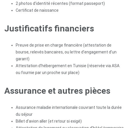
2 photos d’identité récentes (format passeport)
Certificat de naissance
Justificatifs financiers
Preuve de prise en charge financière (attestation de
Accueil
bourse, relevés bancaires, ou lettre d’engagement d’un
garant)
A
Attestation d’hébergement en Tunisie (réservée via ASA
propos
ou fournie par un proche sur place)
Étudier
Assurance et autres pièces
en
Tunisie
Assurance maladie internationale couvrant toute la durée
du séjour
Accompagnement
Billet d’avion aller (et retour si exigé)