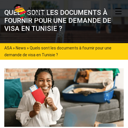
☰
QUELS SONT LES DOCUMENTS À
FOURNIR POUR UNE DEMANDE DE
VISA EN TUNISIE ?
ASA
»
News
»
Quels sont les documents à fournir pour une
demande de visa en Tunisie ?