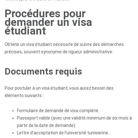
Procédures pour
demander un visa
Accueil
étudiant
A
Obtenir un visa étudiant nécessite de suivre des démarches
propos
précises, souvent synonyme de rigueur administrative.
Documents requis
Étudier
en
Tunisie
Pour postuler à un visa étudiant, vous aurez besoin des
éléments suivants :
Accompagnement
Formulaire de demande de visa complété.
Passeport valide (avec une validité minimum de six mois à
Formations
partir de la date de demande).
Professionnelles
Lettre d’acceptation de l’université tunisienne.