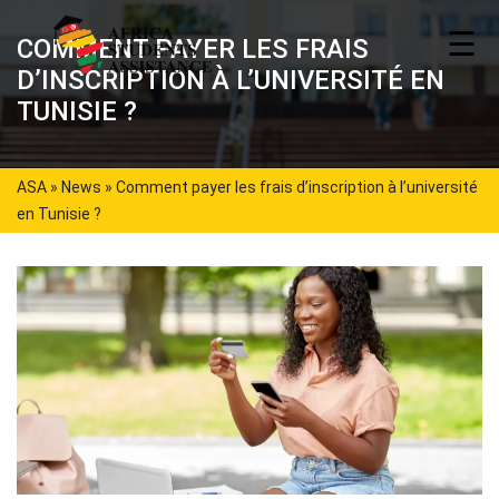
☰
COMMENT PAYER LES FRAIS
D’INSCRIPTION À L’UNIVERSITÉ EN
TUNISIE ?
ASA
»
News
»
Comment payer les frais d’inscription à l’université
en Tunisie ?