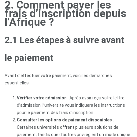
Tunisie
2. Comment payer les
frais d’inscription depuis
l’Afrique ?
Accompagnement
2.1 Les étapes à suivre avant
Formations
Professionnelles
le paiement
Contactez-
nous
Avant d’effectuer votre paiement, voici les démarches
essentielles :
Vérifier votre admission
: Après avoir reçu votre lettre
d’admission, l’université vous indiquera les instructions
pour le paiement des frais d’inscription.
Consulter les options de paiement disponibles
:
Certaines universités offrent plusieurs solutions de
paiement, tandis que d’autres privilégient un mode unique.