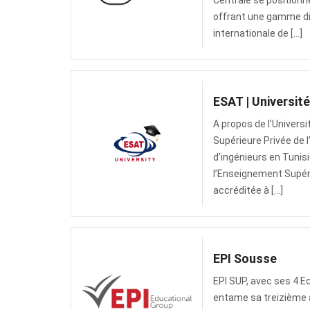
Centrale se positionn
Tunisie
offrant une gamme div
internationale de […]
Accompagnement
Formations
ESAT | Universit
Professionnelles
A propos de l’Universi
Supérieure Privée de 
Contactez-
d’ingénieurs en Tunis
nous
l’Enseignement Supéri
accréditée à […]
EPI Sousse
EPI SUP, avec ses 4 E
entame sa treizième a