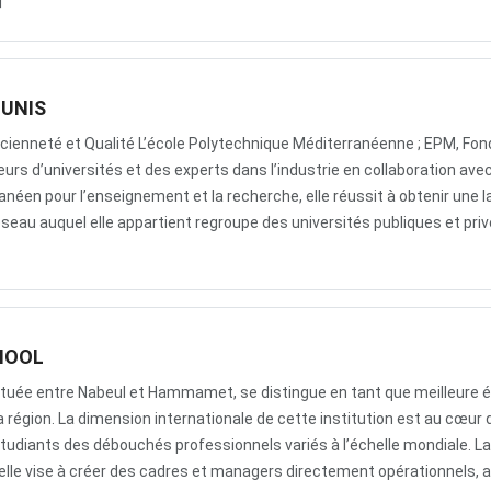
]
TUNIS
ncienneté et Qualité L’école Polytechnique Méditerranéenne ; EPM, Fo
rs d’universités et des experts dans l’industrie en collaboration avec
néen pour l’enseignement et la recherche, elle réussit à obtenir une l
seau auquel elle appartient regroupe des universités publiques et pri
HOOL
ituée entre Nabeul et Hammamet, se distingue en tant que meilleure 
a région. La dimension internationale de cette institution est au cœur 
 étudiants des débouchés professionnels variés à l’échelle mondiale. La
lle vise à créer des cadres et managers directement opérationnels, a