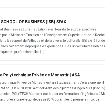
SCHOOL OF BUSINESS (ISB) SFAX
l of Business est une institution avant-gardiste aux perspectives
e par le Ministère Tunisien de l’Enseignement Supérieur et de la Rech
ans le respect de l’éthique et de la diversité culturelle, ISB a été fond
taires fortement imprégnés d’expériences . Des universitaires imbibé
iques et professionnelles […]
re Polytechnique Privée de Monastir | ASA
olytechnique Privée de Monastir est un établissement d’enseignement
état sous le N° :03/2014 et délivrant des diplômes d’ingénieurs (Bac+5
tunisien. POLYTECH Monastir est leader en formation d’ingénieurs à M
ion professionnelle qui dépasse 85 % durant les 6 premiers mois de