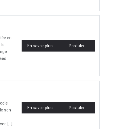
ndée en
 le
En savoir plus
Postuler
arge
vées
école
En savoir plus
Postuler
de son
vec […]