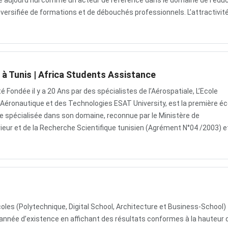
e aujourd’hui comme un acteur de référence dans le domaine de l’éduc
ersifiée de formations et de débouchés professionnels. L’attractivit
é à Tunis | Africa Students Assistance
té Fondée il y a 20 Ans par des spécialistes de l’Aérospatiale, L’Ecole
l’Aéronautique et des Technologies ESAT University, est la première éc
ie spécialisée dans son domaine, reconnue par le Ministère de
eur et de la Recherche Scientifique tunisien (Agrément N°04 /2003) e
coles (Polytechnique, Digital School, Architecture et Business-School)
nnée d’existence en affichant des résultats conformes à la hauteur 