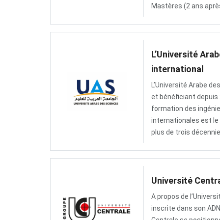
Mastères (2 ans après
L’Université Ara
international
L’Université Arabe des
et bénéficiant depuis
formation des ingéni
internationales est l
Accueil
plus de trois décennie
A
propos
Université Centr
A propos de l’Universit
Étudier
inscrite dans son ADN
en