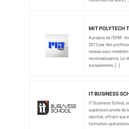
l’obtention de leurs […
MIT POLYTECH 
A propos de l’EPM : A
2013 par des professeu
réseau euro-méditerra
reconnaissance. Le ré
européennes, […]
IT BUSINESS SC
IT Business School, s
supérieure privée de l
identité, offrant aux
formation opérationne