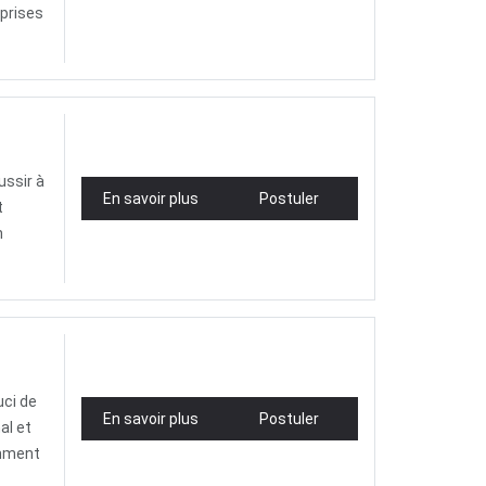
eprises
ussir à
En savoir plus
Postuler
t
n
uci de
En savoir plus
Postuler
al et
amment