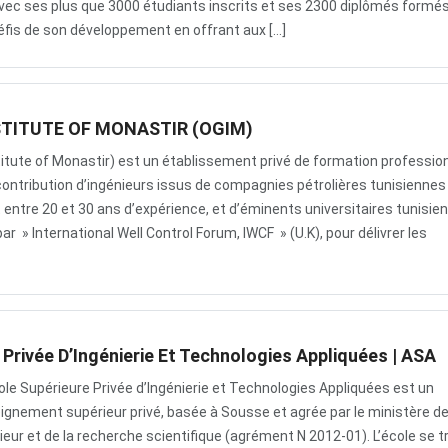
avec ses plus que 3000 étudiants inscrits et ses 2300 diplômés formés
défis de son développement en offrant aux […]
STITUTE OF MONASTIR (OGIM)
titute of Monastir) est un établissement privé de formation professio
contribution d’ingénieurs issus de compagnies pétrolières tunisiennes
 entre 20 et 30 ans d’expérience, et d’éminents universitaires tunisien
r » International Well Control Forum, IWCF » (U.K), pour délivrer les
 Privée D’Ingénierie Et Technologies Appliquées | ASA
ole Supérieure Privée d’Ingénierie et Technologies Appliquées est un
gnement supérieur privé, basée à Sousse et agrée par le ministère d
eur et de la recherche scientifique (agrément N 2012-01). L’école se t