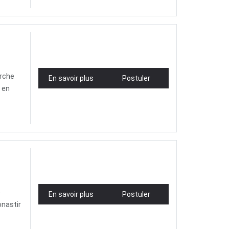
erche
En savoir plus
Postuler
é en
s
)
En savoir plus
Postuler
onastir