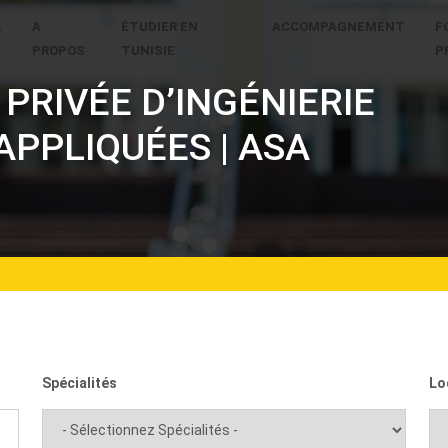
L
A
ÉTUDIER EN
ACCOMPAGNEMENT
F
PROPOS
TUNISIE
P
PRIVÉE D’INGÉNIERIE
APPLIQUÉES | ASA
Spécialités
Lo